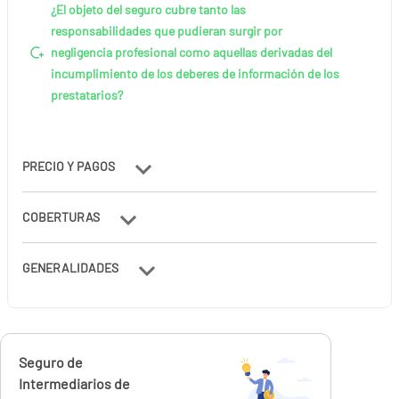
¿El objeto del seguro cubre tanto las
responsabilidades que pudieran surgir por
negligencia profesional como aquellas derivadas del
incumplimiento de los deberes de información de los
prestatarios?
PRECIO Y PAGOS
COBERTURAS
GENERALIDADES
Calcúlalo ahora
Seguro de
desde
373,27
Intermediarios de