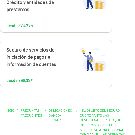
€
Crédito y entidades de
préstamos
desde 373,27
€
Calcúlalo ahora
Seguro de servicios de
desde
999,99
iniciación de pagos e
€
información de cuentas
desde 999,99
€
INICIO
/
PREGUNTAS
/
OBLIGACIONES-
/
¿EL OBJETO DEL SEGURO
FRECUENTES
BANCO-
CUBRE TANTO LAS
ESPANA
RESPONSABILIDADES QUE
PUDIERAN SURGIR POR
NEGLIGENCIA PROFESIONAL
COMO AQUELLAS DERIVADAS