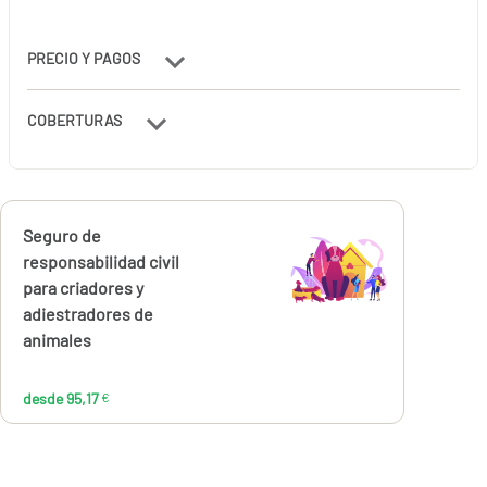
PRECIO Y PAGOS
COBERTURAS
Calcúlalo ahora
Seguro de
desde
95,17
responsabilidad civil
€
para criadores y
adiestradores de
animales
desde 95,17
€