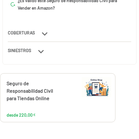
¿Es válido este Seguro de Responsabilidad Civil para
Vender en Amazon?
COBERTURAS
SINIESTROS
Calcúlalo ahora
Seguro de
desde
220,00
Responsabilidad Civil
€
para Tiendas Online
desde 220,00
€