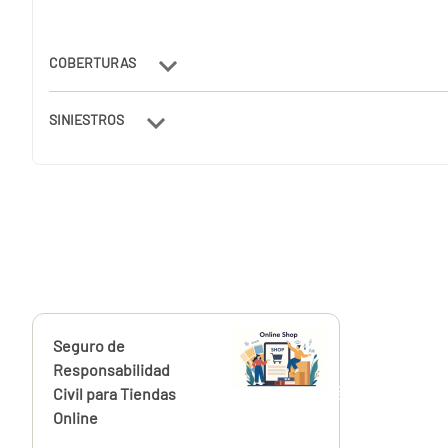
COBERTURAS
SINIESTROS
Calcúlalo ahora
Seguro de
desde
220,00
Responsabilidad
€
Civil para Tiendas
Online