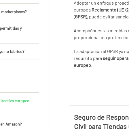
Adoptar un enfoque proactiv
europea
Reglamento (UE) 2
s marketplaces?
(GPSR)
, puede evitar sanci
 permitidas y
Acompañar estas medidas co
proporciona una protección 
La adaptación al GPSR ya n
yo no fabrico?
requisito para
seguir opera
europeo
.
irectiva europea
Seguro de Respon
r en Amazon?
Civil para Tiendas