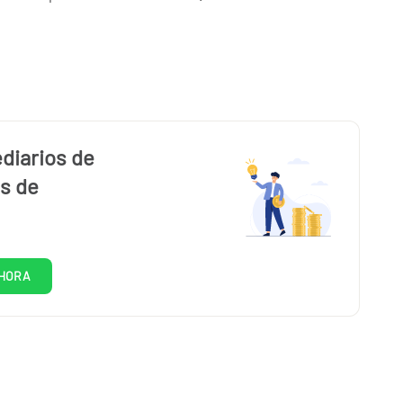
diarios de
es de
HORA