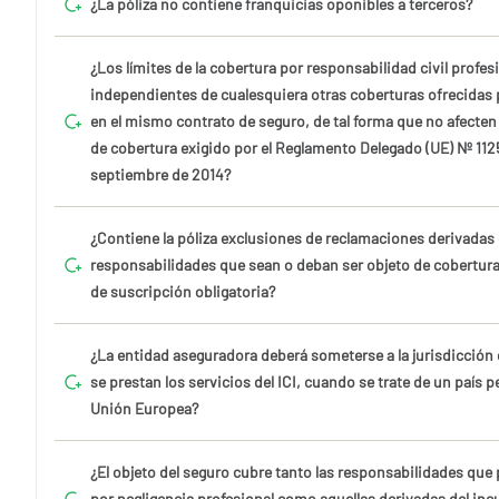
¿La póliza no contiene franquicias oponibles a terceros?
¿Los límites de la cobertura por responsabilidad civil profes
independientes de cualesquiera otras coberturas ofrecidas 
en el mismo contrato de seguro, de tal forma que no afecten
de cobertura exigido por el Reglamento Delegado (UE) Nº 112
septiembre de 2014?
¿Contiene la póliza exclusiones de reclamaciones derivadas
responsabilidades que sean o deban ser objeto de cobertura
de suscripción obligatoria?
¿La entidad aseguradora deberá someterse a la jurisdicción d
se prestan los servicios del ICI, cuando se trate de un país p
Unión Europea?
¿El objeto del seguro cubre tanto las responsabilidades que 
por negligencia profesional como aquellas derivadas del in