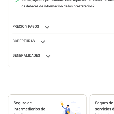
los deberes de información de los prestatarios?
PRECIO Y PAGOS
COBERTURAS
GENERALIDADES
Calcúlalo ahora
Seguro de
Calcúlalo 
Seguro de
desde
373,27
Intermediarios de
servicios 