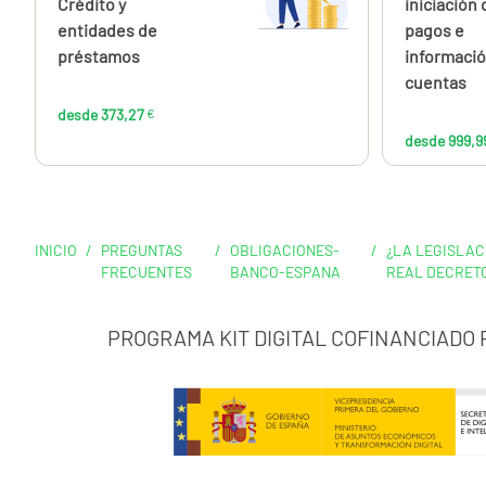
€
Crédito y
iniciación 
entidades de
pagos e
préstamos
informació
cuentas
desde 373,27
€
desde 999,9
INICIO
/
PREGUNTAS
/
OBLIGACIONES-
/
¿LA LEGISLAC
FRECUENTES
BANCO-ESPANA
REAL DECRETO
PROGRAMA KIT DIGITAL COFINANCIADO