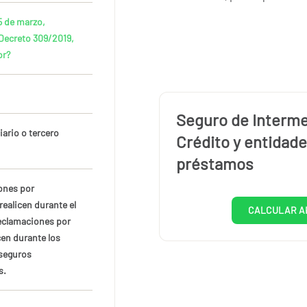
15 de marzo,
 Decreto 309/2019,
or?
Seguro de Interme
iario o tercero
Crédito y entidad
préstamos
iones por
realicen durante el
CALCULAR A
 reclamaciones por
cen durante los
 seguros
s.