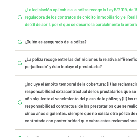
¿La legislación aplicable a la póliza recoge la Ley 5/2019, de 
reguladora de los contratos de crédito inmobiliario y el Real
de 26 de abril, por el que se desarrolla parcialmente la anteri
¿Quién es asegurado de la póliza?
¿La póliza recoge entre las definiciones la relativa al “Benefic
perjudicado” y ésta incluye al prestatario?
¿Incluye el ámbito temporal de la cobertura: (i) las reclamac
responsabilidad extracontractual de los prestatarios que se 
año siguiente al vencimiento del plazo de la póliza; y (ii) las
responsabilidad contractual de los prestatarios que se reali
cinco años siguientes, siempre que no exista otra póliza de
contratada con posterioridad que cubra estas reclamacione