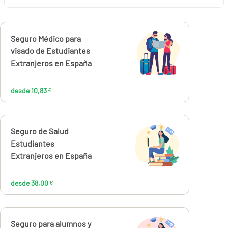
Calcúlalo ahora
Seguro Médico para
desde
10,83
visado de Estudiantes
€
Extranjeros en España
desde 10,83
€
Calcúlalo ahora
Seguro de Salud
desde
38,00
Estudiantes
€
Extranjeros en España
desde 38,00
€
Calcúlalo ahora
Seguro para alumnos y