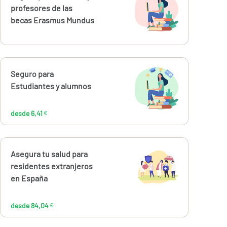
profesores de las
becas Erasmus Mundus
Calcúlalo ahora
Seguro para
desde
6,41
Estudiantes y alumnos
€
desde 6,41
€
Calcúlalo ahora
Asegura tu salud para
desde
84,04
residentes extranjeros
€
en España
desde 84,04
€