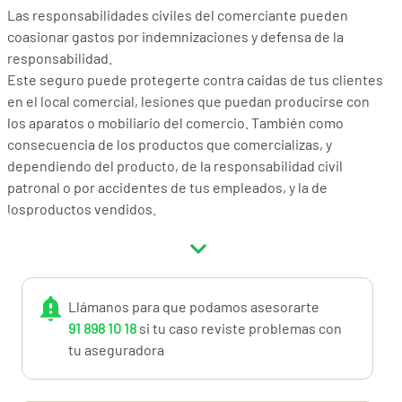
Las responsabilidades civiles del comerciante pueden
coasionar gastos por indemnizaciones y defensa de la
responsabilidad.
Este seguro puede protegerte contra caidas de tus clientes
en el local comercial, lesiones que puedan producirse con
los aparatos o mobiliario del comercio. También como
consecuencia de los productos que comercializas, y
dependiendo del producto, de la responsabilidad civil
patronal o por accidentes de tus empleados, y la de
losproductos vendidos.
El seguro dispone de cobertura de gastos de Defensa a que
el comerciante debe hacer frente cuando se expone a una
reclamación por daños y perjuicios o lesiones por parte de
sus clientes.
Llámanos para que podamos asesorarte
Consulta el producto y si tienes dudas, llámanos al
91 898 10 18
si tu caso reviste problemas con
91.898.10.18 o a info@miotroseguro.com. Nos gustará
tu aseguradora
ayudarte.