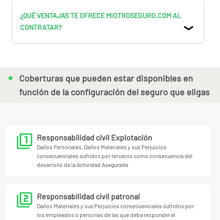
gastos legales para defenderse de las reclamaciones por
daños y perjuicios o lesiones por parte de sus clientes o
¿QUÉ VENTAJAS TE OFRECE MIOTROSEGURO.COM AL
empleados.
CONTRATAR?
Consulta el producto y si tienes dudas.
Llámanos al 91.898.10.18 o a info@miotroseguro.com. Nos
gustará ayudarte.
Coberturas que pueden estar disponibles en
función de la configuración del seguro que eligas
Responsabilidad civil Explotación
Daños Personales, Daños Materiales y sus Perjuicios
consecuenciales sufridos por terceros como consecuencia del
desarrollo de la Actividad Asegurada
Responsabilidad civil patronal
Daños Materiales y sus Perjuicios consecuenciales sufridos por
los empleados o personas de las que deba responder el