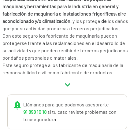
máquinas y herramientas para la industria en general y
fabricación de maquinaria e instalaciones frigoríficas, aire
acondicionado y/o climatización,
y los protege
de
los daños
que por su actividad produzca a terceros perjudicados.
Con este seguro los fabricante de maquinaria pueden
protegerse frente a las reclamaciones en el desarrollo de
su actividad y que pueden recibir de terceros perjudicados
por daños personales o materiales.
Este seguro protege a los fabricante de maquinaria de la
responsabilidad civil como fabricante de productos.
También protege al empresario de la responsabilidad
patronal o de las reclamaciones de sus trabajadores y
empleados por daños y perjuicios que reciban durante la
actividad por cuenta de la empresa. También de las
Llámanos para que podamos asesorarte
responsabilidades civiles de los fabricantes por las
91 898 10 18
si tu caso reviste problemas con
maquinarias construidas y entregadas y de los trabajos
tu aseguradora
realizados para terceros en el caso de mantenimiento.
Este seguro dispone de cobertura de gastos de Defensa o