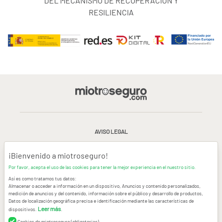
DEL MECANISMO DE RECUPERACIÓN Y
RESILIENCIA
AVISO LEGAL
CONDICIONES GENERALES DE USO
¡Bienvenido a miotroseguro!
Por favor, acepta el uso de las cookies para tener la mejor experiencia en el nuestro sitio.
POLÍTICA DE PRIVACIDAD
|
CANAL DE DENUNCIAS
|
COOKIES
Así es como tratamos tus datos:
Almacenar o acceder a información en un dispositivo, Anuncios y contenido personalizados,
medición de anuncios y del contenido, información sobre el público y desarrollo de productos,
CONTACTAR
Datos de localización geográfica precisa e identificación mediante las características de
Leer más
dispositivos.
.
© Copyright miotroseguro.com 2026. Todos los derechos reservados
Images designed by
Freepik
Cookies de miotroseguro (obligatorias)