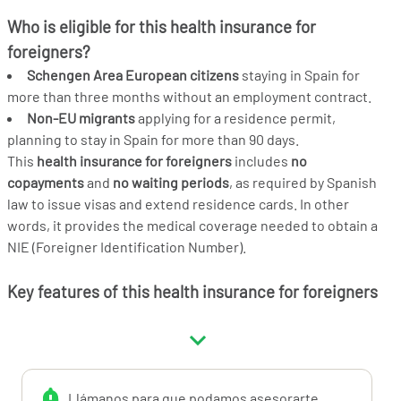
Who is eligible for this health insurance for
foreigners?
Schengen Area European citizens
staying in Spain for
more than three months without an employment contract.
Non-EU migrants
applying for a residence permit,
planning to stay in Spain for more than 90 days.
This
health insurance for foreigners
includes
no
copayments
and
no waiting periods
, as required by Spanish
law to issue visas and extend residence cards. In other
words, it provides the medical coverage needed to obtain a
NIE (Foreigner Identification Number).
Key features of this health insurance for foreigners
in Spain include:
Nationwide medical network
throughout Spain
Emergency medical coverage for trips abroad
up to 9,000
€
Llámanos para que podamos asesorarte