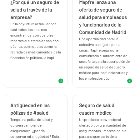
¿Por qué un seguro de
Mapfre lanza una
salud a través de la
oferta de seguro de
empresa?
salud para empleados
En la coyuntura actual, donde
y funcionarios de la
casi todos los días nos
Comunidad de Madrid
encontramos con posibles
Una oportunidad para un
recortes al sistema de sanidad
colectivo castigado por la
pública, con noticias como la
crisis. Mapfre seguros ha
retirada de medicamentos de la
comunicado el lanzamiento de
financiación pública, la impl...
una oferta para la suscripción de
un seguro de salud de cuadro
médico para los funcionarios y
los empleados públi...
Antigüedad en las
Seguro de salud
pólizas de #salud
cuadro médico
Tengo una póliza de salud y
Un producto convencional
quisiera cambiar de
ofertado por gran cantidad de
aseguradora; ¿podría
aseguradoras. Imprescindible
conservar mi antigüedad? Esta
para una gran parte de la