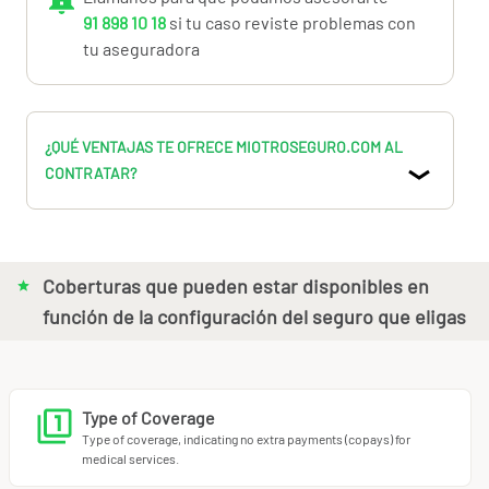
Unlimited repatriation
91 898 10 18
si tu caso reviste problemas con
Medical emergencies abroad
up to 15,000 €
tu aseguradora
Dental coverage
Preventive medicine programs
Second opinion for diagnoses
¿QUÉ VENTAJAS TE OFRECE MIOTROSEGURO.COM AL
Calculate and purchase your insurance now!
CONTRATAR?
Coberturas que pueden estar disponibles en
función de la configuración del seguro que eligas
Type of Coverage
Type of coverage, indicating no extra payments (copays) for
medical services.