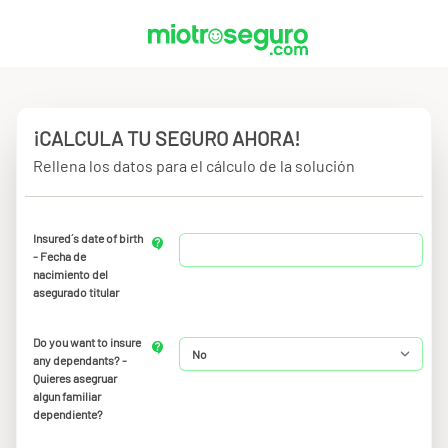
¡CALCULA TU SEGURO AHORA!
Rellena los datos para el cálculo de la solución
Insured´s date of birth
- Fecha de
nacimiento del
asegurado titular
Do you want to insure
any dependants? -
Quieres asegruar
algun familiar
dependiente?