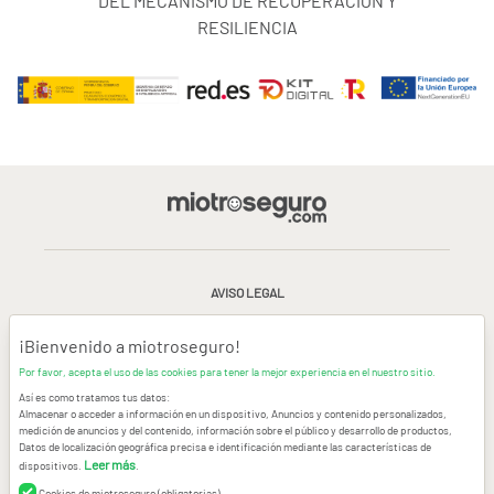
DEL MECANISMO DE RECUPERACIÓN Y
RESILIENCIA
AVISO LEGAL
CONDICIONES GENERALES DE USO
¡Bienvenido a miotroseguro!
Por favor, acepta el uso de las cookies para tener la mejor experiencia en el nuestro sitio.
POLÍTICA DE PRIVACIDAD
|
CANAL DE DENUNCIAS
|
COOKIES
Así es como tratamos tus datos:
Almacenar o acceder a información en un dispositivo, Anuncios y contenido personalizados,
medición de anuncios y del contenido, información sobre el público y desarrollo de productos,
CONTACTAR
Datos de localización geográfica precisa e identificación mediante las características de
Leer más
dispositivos.
.
© Copyright miotroseguro.com 2026. Todos los derechos reservados
Images designed by
Freepik
Cookies de miotroseguro (obligatorias)