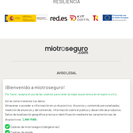
RESILIENCIA
AVISO LEGAL
CONDICIONES GENERALES DE USO
¡Bienvenido a miotroseguro!
Por favor, acepta el uso de las cookies para tener la mejor experiencia en el nuestro sitio.
POLÍTICA DE PRIVACIDAD
|
CANAL DE DENUNCIAS
|
COOKIES
Así es como tratamos tus datos:
Almacenar o acceder a información en un dispositivo, Anuncios y contenido personalizados,
medición de anuncios y del contenido, información sobre el público y desarrollo de productos,
CONTACTAR
Datos de localización geográfica precisa e identificación mediante las características de
Leer más
dispositivos.
.
© Copyright miotroseguro.com 2026. Todos los derechos reservados
Images designed by
Freepik
Cookies de miotroseguro (obligatorias)
Cookies de google