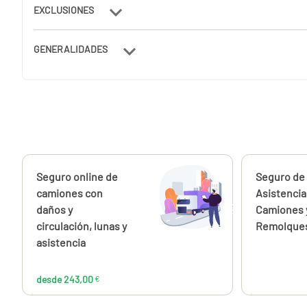
EXCLUSIONES
GENERALIDADES
Calcúlalo ahora
Seguro online de
Calcúlalo 
Seguro de
desde
243,00
camiones con
Asistencia
€
daños y
Camiones 
circulación, lunas y
Remolque
asistencia
desde 243,00
€