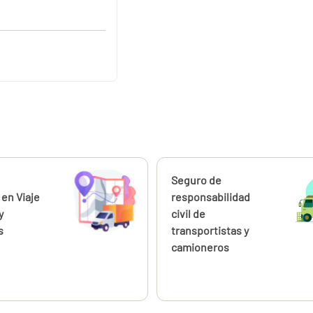
ahora
Calcúlalo ahora
Seguro de
 en Viaje
responsabilidad
y
civil de
s
transportistas y
camioneros