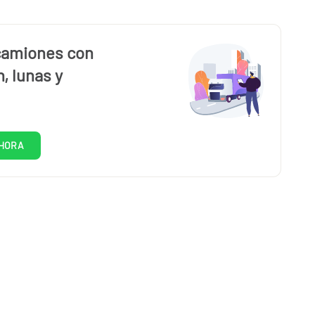
camiones con
, lunas y
HORA