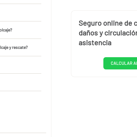
Seguro online de 
olcaje?
daños y circulación
asistencia
caje y rescate?
CALCULAR A