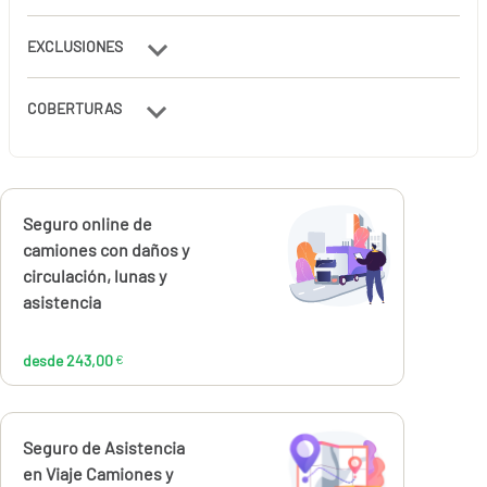
EXCLUSIONES
COBERTURAS
Calcúlalo ahora
Seguro online de
desde
243,00
camiones con daños y
€
circulación, lunas y
asistencia
desde 243,00
€
Calcúlalo ahora
Seguro de Asistencia
en Viaje Camiones y