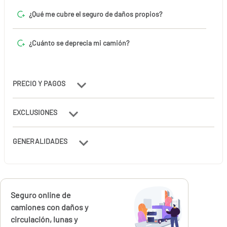
¿Qué me cubre el seguro de daños propios?
¿Cuánto se deprecia mi camión?
PRECIO Y PAGOS
EXCLUSIONES
GENERALIDADES
Calcúlalo ahora
Seguro online de
desde
243,00
camiones con daños y
€
circulación, lunas y