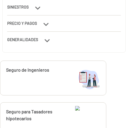
SINIESTROS
PRECIO Y PAGOS
GENERALIDADES
Calcúlalo ahora
Seguro de Ingenieros
Calcúlalo ahora
Seguro para Tasadores
desde
385,04
hipotecarios
€