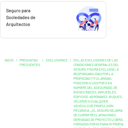
Calcúlalo ahora
Seguro para
Sociedades de
Arquitectos
INICIO
/
PREGUNTAS
/
EXCLUSIONES
/
EN LAS EXCLUSIONES DE LAS
FRECUENTES
CONDICIONES GENERALES DEL
SEGURO, FIGURA EXCLUIDA LA
RESPONSABILIDAD POR LA
PROPIEDAD TITULARIDAD,
POSESIÓN O USO POR O EN
NOMBRE DEL ASEGURADO, DE
BIENES RAÍCES, INMUEBLES,
EDIFICIOS, AERONAVES, BUQUES,
VELEROS O CUALQUIER
VEHÍCULO DE PROPULSIÓN
MECÁNICA. ¿EL SEGURO DEJARÍA
DE CUBRIR RECLAMACIONES
DERIVADAS DE PROYECTO U OBRA
FIRMADOS POR MI PARA MI PROPIA