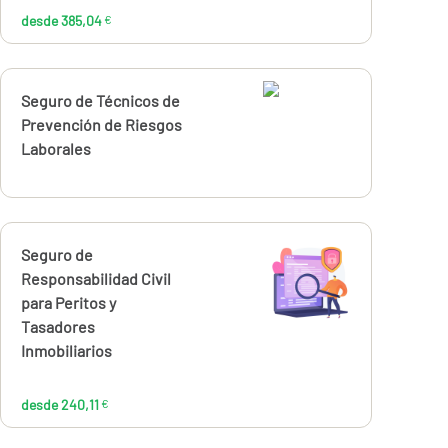
desde 385,04
€
Calcúlalo ahora
Seguro de Técnicos de
Prevención de Riesgos
Laborales
Calcúlalo ahora
Seguro de
desde
240,11
Responsabilidad Civil
€
para Peritos y
Tasadores
Inmobiliarios
desde 240,11
€