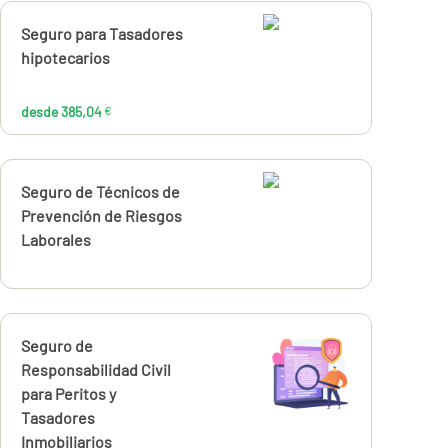
Calcúlalo ahora
Seguro para Tasadores
desde
385,04
hipotecarios
€
desde 385,04
€
Calcúlalo ahora
Seguro de Técnicos de
Prevención de Riesgos
Laborales
Calcúlalo ahora
Seguro de
desde
240,11
Responsabilidad Civil
€
para Peritos y
Tasadores
Inmobiliarios