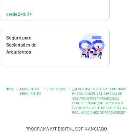
desde 240,11
€
Calcúlalo ahora
Seguro para
Sociedades de
Arquitectos
INICIO
/
PREGUNTAS
/
SINIESTROS
/
¿SI MI OBRA EN UTE HA TERMINADO
FRECUENTES
PUEDO CANCELAR LA PÓLIZA DE
SEGURO DE RESPONSABILIDAD
CIVIL Y PENSAR QUE LA PÓLIZA DE
LOS INTERVINIENTES CUBRIRÁ LAS
RECLAMACIONES DE PRODUCIRSE?
PROGRAMA KIT DIGITAL COFINANCIADO