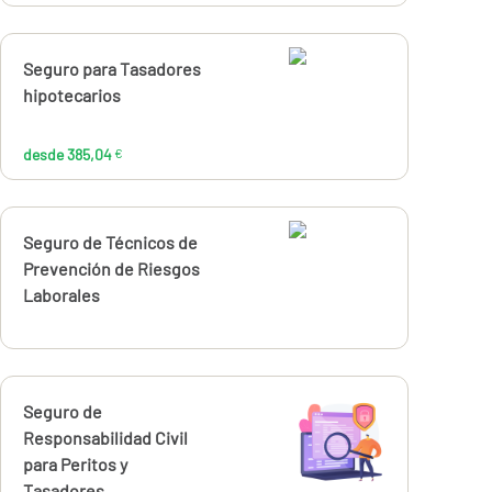
Calcúlalo ahora
Seguro para Tasadores
desde
385,04
hipotecarios
€
desde 385,04
€
Calcúlalo ahora
Seguro de Técnicos de
Prevención de Riesgos
Laborales
Calcúlalo ahora
Seguro de
desde
240,11
Responsabilidad Civil
€
para Peritos y
Tasadores