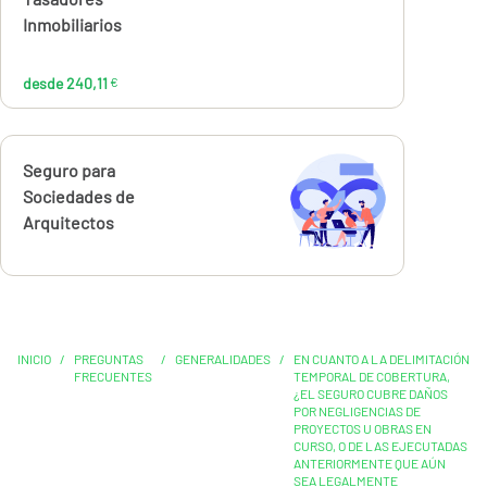
Inmobiliarios
desde 240,11
€
Calcúlalo ahora
Seguro para
Sociedades de
Arquitectos
INICIO
/
PREGUNTAS
/
GENERALIDADES
/
EN CUANTO A LA DELIMITACIÓN
FRECUENTES
TEMPORAL DE COBERTURA,
¿EL SEGURO CUBRE DAÑOS
POR NEGLIGENCIAS DE
PROYECTOS U OBRAS EN
CURSO, O DE LAS EJECUTADAS
ANTERIORMENTE QUE AÚN
SEA LEGALMENTE