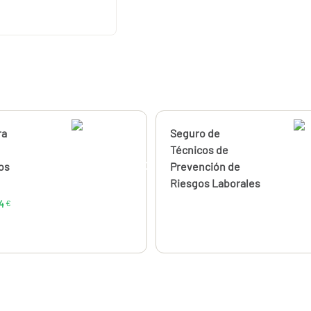
ahora
ra
Calcúlalo ahora
Seguro de
desde
385,04
Técnicos de
€
os
Prevención de
Riesgos Laborales
4
€