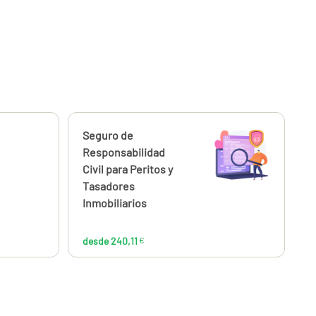
Calcúlalo ahora
Seguro de
desde
240,11
Responsabilidad
€
Civil para Peritos y
Tasadores
Inmobiliarios
desde 240,11
€