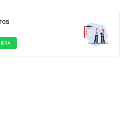
ros
HORA