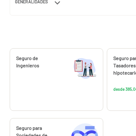
GENERALIDADES
Calcúlalo ahora
Seguro de
Calcúlalo 
Seguro pa
Ingenieros
Tasadores
hipotecari
desde 385,0
Calcúlalo ahora
Seguro para
Sociedades de