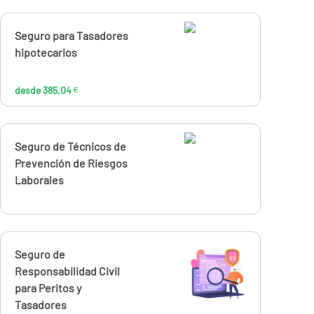
Calcúlalo ahora
Seguro para Tasadores
desde
385,04
hipotecarios
€
desde 385,04
€
Calcúlalo ahora
Seguro de Técnicos de
Prevención de Riesgos
Laborales
Calcúlalo ahora
Seguro de
desde
240,11
Responsabilidad Civil
€
para Peritos y
Tasadores