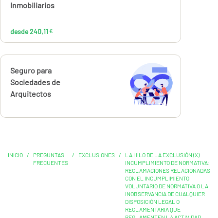
Inmobiliarios
desde 240,11
€
Calcúlalo ahora
Seguro para
Sociedades de
Arquitectos
INICIO
/
PREGUNTAS
/
EXCLUSIONES
/
LA HILO DE LA EXCLUSIÓN (X)
FRECUENTES
INCUMPLIMIENTO DE NORMATIVA:
RECLAMACIONES RELACIONADAS
CON EL INCUMPLIMIENTO
VOLUNTARIO DE NORMATIVA O LA
INOBSERVANCIA DE CUALQUIER
DISPOSICIÓN LEGAL O
REGLAMENTARIA QUE
REGLAMENTEN LA ACTIVIDAD,