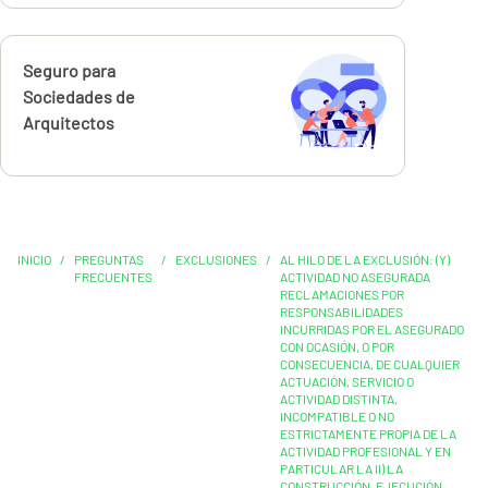
Calcúlalo ahora
Seguro para
Sociedades de
Arquitectos
INICIO
/
PREGUNTAS
/
EXCLUSIONES
/
AL HILO DE LA EXCLUSIÓN: (Y)
FRECUENTES
ACTIVIDAD NO ASEGURADA
RECLAMACIONES POR
RESPONSABILIDADES
INCURRIDAS POR EL ASEGURADO
CON OCASIÓN, O POR
CONSECUENCIA, DE CUALQUIER
ACTUACIÓN, SERVICIO O
ACTIVIDAD DISTINTA,
INCOMPATIBLE O NO
ESTRICTAMENTE PROPIA DE LA
ACTIVIDAD PROFESIONAL Y EN
PARTICULAR LA II) LA
CONSTRUCCIÓN, EJECUCIÓN,