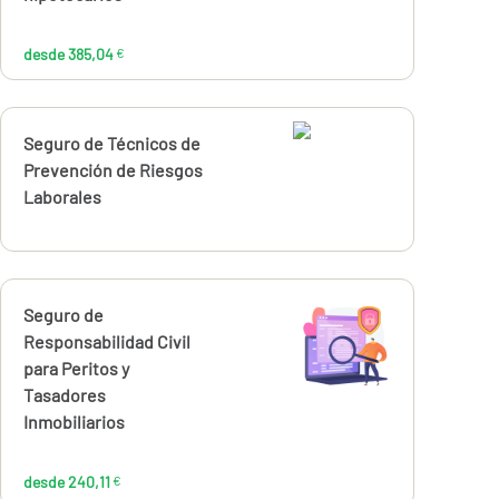
385,04
€
desde 385,04
€
Calcúlalo ahora
Seguro de Técnicos de
Prevención de Riesgos
Laborales
Calcúlalo ahora
Seguro de
desde
240,11
Responsabilidad Civil
€
para Peritos y
Tasadores
Inmobiliarios
desde 240,11
€