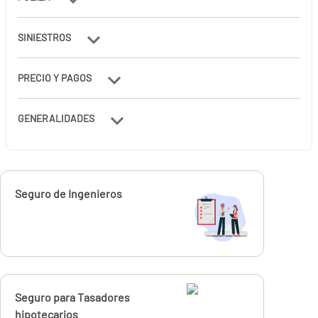
SINIESTROS
PRECIO Y PAGOS
GENERALIDADES
Calcúlalo ahora
Seguro de Ingenieros
Calcúlalo ahora
Seguro para Tasadores
desde
hipotecarios