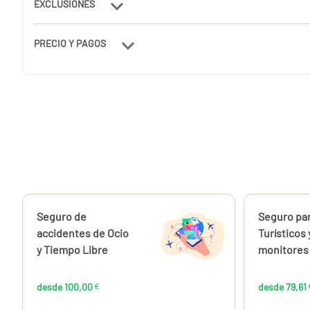
EXCLUSIONES
PRECIO Y PAGOS
Calcúlalo ahora
Seguro de
Calcúlalo 
Seguro par
desde
100,00
accidentes de Ocio
Turísticos 
€
y Tiempo Libre
monitores 
desde 100,00
€
desde 79,61