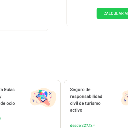
CALCULAR A
ahora
a Guías
Calcúlalo ahora
Seguro de
desde
desde
79,61
227
y
responsabilidad
€
de ocio
civil de turismo
activo
€
desde 227,12
€