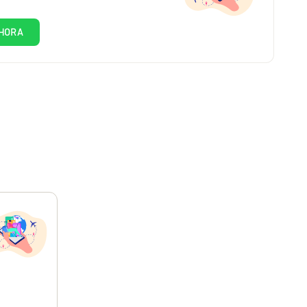
HORA
,12
€