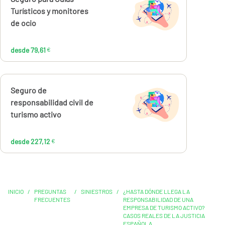
79,61
Turísticos y monitores
€
de ocio
desde 79,61
€
Calcúlalo ahora
Seguro de
desde
227,12
responsabilidad civil de
€
turismo activo
desde 227,12
€
INICIO
/
PREGUNTAS
/
SINIESTROS
/
¿HASTA DÓNDE LLEGA LA
FRECUENTES
RESPONSABILIDAD DE UNA
EMPRESA DE TURISMO ACTIVO?
CASOS REALES DE LA JUSTICIA
ESPAÑOLA