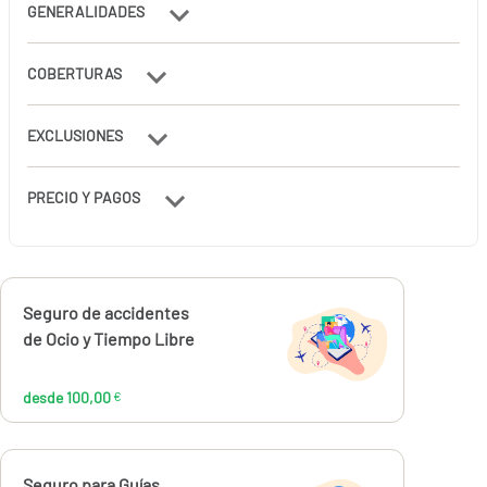
GENERALIDADES
COBERTURAS
EXCLUSIONES
PRECIO Y PAGOS
Calcúlalo ahora
Seguro de accidentes
desde
100,00
de Ocio y Tiempo Libre
€
desde 100,00
€
Calcúlalo ahora
Seguro para Guías
desde