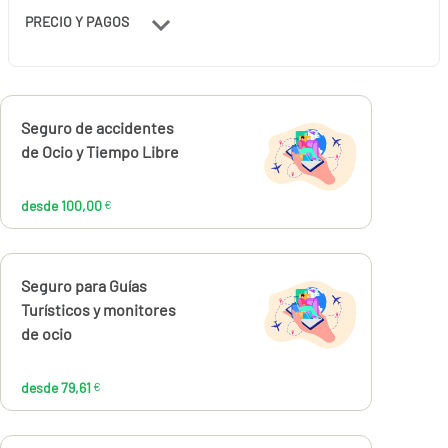
PRECIO Y PAGOS
Calcúlalo ahora
Seguro de accidentes
desde
100,00
de Ocio y Tiempo Libre
€
desde 100,00
€
Calcúlalo ahora
Seguro para Guías
desde
79,61
Turísticos y monitores
€
de ocio
desde 79,61
€