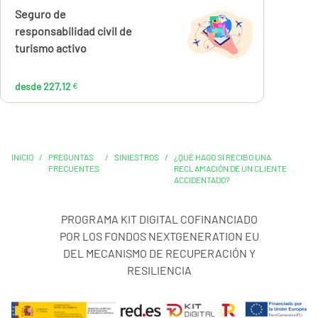
Calcúlalo ahora
Seguro de
desde
227,12
responsabilidad civil de
€
turismo activo
desde 227,12
€
INICIO
/
PREGUNTAS
/
SINIESTROS
/
¿QUÉ HAGO SI RECIBO UNA
FRECUENTES
RECLAMACIÓN DE UN CLIENTE
ACCIDENTADO?
PROGRAMA KIT DIGITAL COFINANCIADO
POR LOS FONDOS NEXTGENERATION EU
DEL MECANISMO DE RECUPERACIÓN Y
RESILIENCIA