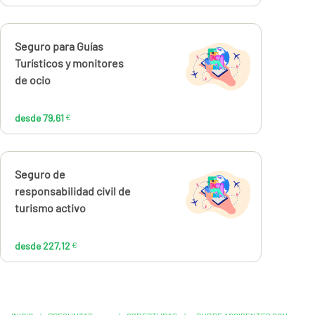
Calcúlalo ahora
Seguro para Guías
desde
79,61
Turísticos y monitores
€
de ocio
desde 79,61
€
Calcúlalo ahora
Seguro de
desde
227,12
responsabilidad civil de
€
turismo activo
desde 227,12
€