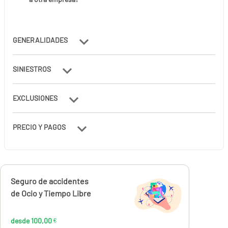
GENERALIDADES
SINIESTROS
EXCLUSIONES
PRECIO Y PAGOS
Calcúlalo ahora
Seguro de accidentes
desde
100,00
de Ocio y Tiempo Libre
€
desde 100,00
€