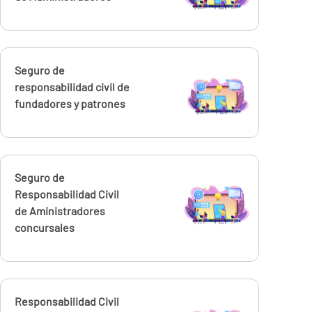
Calcúlalo ahora
Seguro de
responsabilidad civil de
fundadores y patrones
Calcúlalo ahora
Seguro de
Responsabilidad Civil
de Aministradores
concursales
Calcúlalo ahora
Responsabilidad Civil