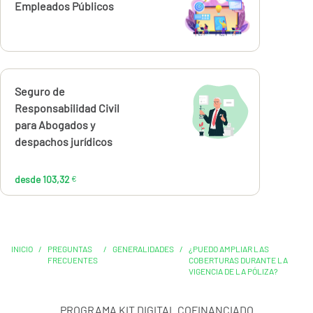
Empleados Públicos
Calcúlalo ahora
Seguro de
desde
103,32
Responsabilidad Civil
€
para Abogados y
despachos jurídicos
desde 103,32
€
INICIO
/
PREGUNTAS
/
GENERALIDADES
/
¿PUEDO AMPLIAR LAS
FRECUENTES
COBERTURAS DURANTE LA
VIGENCIA DE LA PÓLIZA?
PROGRAMA KIT DIGITAL COFINANCIADO