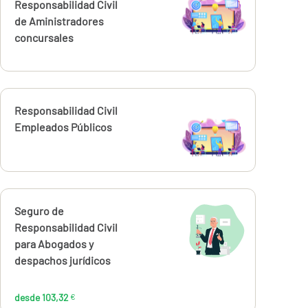
Responsabilidad Civil
de Aministradores
concursales
Calcúlalo ahora
Responsabilidad Civil
Empleados Públicos
Calcúlalo ahora
Seguro de
desde
103,32
Responsabilidad Civil
€
para Abogados y
despachos jurídicos
desde 103,32
€