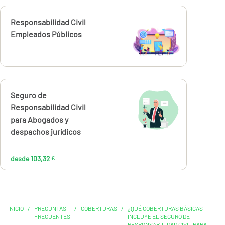
Calcúlalo ahora
Responsabilidad Civil
Empleados Públicos
Calcúlalo ahora
Seguro de
desde
103,32
Responsabilidad Civil
€
para Abogados y
despachos jurídicos
desde 103,32
€
INICIO
/
PREGUNTAS
/
COBERTURAS
/
¿QUÉ COBERTURAS BÁSICAS
FRECUENTES
INCLUYE EL SEGURO DE
RESPONSABILIDAD CIVIL PARA