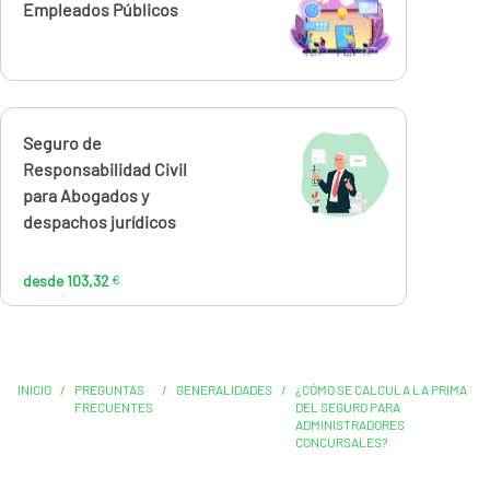
Empleados Públicos
Calcúlalo ahora
Seguro de
desde
103,32
Responsabilidad Civil
€
para Abogados y
despachos jurídicos
desde 103,32
€
INICIO
/
PREGUNTAS
/
GENERALIDADES
/
¿CÓMO SE CALCULA LA PRIMA
FRECUENTES
DEL SEGURO PARA
ADMINISTRADORES
CONCURSALES?