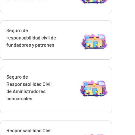
Calcúlalo ahora
Seguro de
responsabilidad civil de
fundadores y patrones
Calcúlalo ahora
Seguro de
Responsabilidad Civil
de Aministradores
concursales
Calcúlalo ahora
Responsabilidad Civil