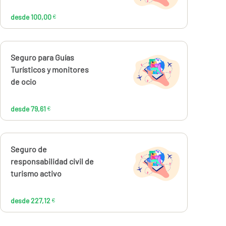
€
desde 100,00
€
Calcúlalo ahora
Seguro para Guías
desde
79,61
Turísticos y monitores
€
de ocio
desde 79,61
€
Calcúlalo ahora
Seguro de
desde
227,12
responsabilidad civil de
€
turismo activo
desde 227,12
€