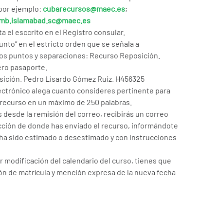
por ejemplo:
cubarecursos@maec.es
;
mb.islamabad.sc@maec.es
a el esccrito en el Registro consular.
unto” en el estricto orden que se señala a
os puntos y separaciones: Recurso Reposición.
ero pasaporte.
sición. Pedro Lisardo Gómez Ruiz. H456325
lectrónico alega cuanto consideres pertinente para
 recurso en un máximo de 250 palabras.
 desde la remisión del correo, recibirás un correo
ección de donde has enviado el recurso, informándote
n ha sido estimado o desestimado y con instrucciones
r modificación del calendario del curso, tienes que
ón de matrícula y mención expresa de la nueva fecha