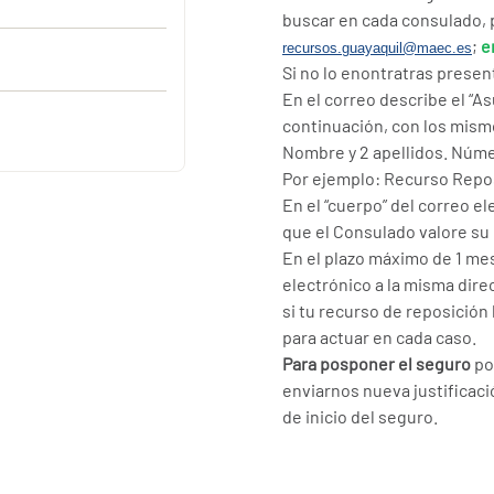
buscar en cada consulado, 
;
e
recursos.guayaquil@maec.es
Si no lo enontratras present
En el correo describe el “As
continuación, con los mism
Nombre y 2 apellidos. Núm
Por ejemplo: Recurso Repo
En el “cuerpo” del correo e
que el Consulado valore su
En el plazo máximo de 1 mes
electrónico a la misma dir
si tu recurso de reposició
para actuar en cada caso.
Para posponer el seguro
po
enviarnos nueva justificaci
de inicio del seguro.