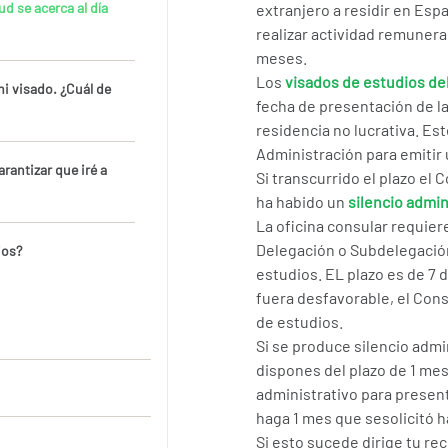
d se acerca al día
extranjero a residir en Espa
realizar actividad remunera
meses.
Los
visados de estudios de
i visado. ¿Cuál de
fecha de presentación de la
residencia no lucrativa. Es
Administración para emitir
rantizar que iré a
Si transcurrido el plazo el
ha habido un
silencio admin
La oficina consular requiere
Delegación o Subdelegación 
ios?
estudios. EL plazo es de 7 d
fuera desfavorable, el Con
de estudios.
Si se produce silencio adm
dispones del plazo de 1 mes
administrativo para presen
haga 1 mes que sesolicitó h
Si esto sucede dirige tu re