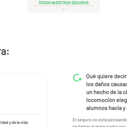
TODOS NUESTROS SEGUROS
ra:
Qué quiere decir
los daños causa
un hecho de la c
locomoción eleg
alumnos hacia y 
El seguro no está pensando
vidad y de la vida
reclamar al asegurador por 