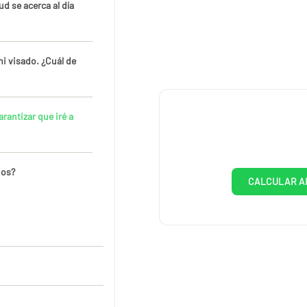
d se acerca al día
i visado. ¿Cuál de
rantizar que iré a
ios?
CALCULAR A