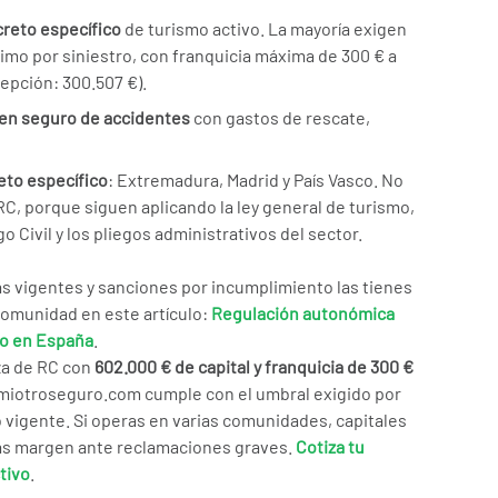
reto específico
de turismo activo. La mayoría exigen
imo por siniestro, con franquicia máxima de 300 € a
cepción: 300.507 €).
gen seguro de accidentes
con gastos de rescate,
eto específico
: Extremadura, Madrid y País Vasco. No
RC, porque siguen aplicando la ley general de turismo,
go Civil y los pliegos administrativos del sector.
as vigentes y sanciones por incumplimiento las tienes
omunidad en este artículo:
Regulación autonómica
vo en España
.
za de RC con
602.000 € de capital y franquicia de 300 €
miotroseguro.com cumple con el umbral exigido por
 vigente. Si operas en varias comunidades, capitales
más margen ante reclamaciones graves.
Cotiza tu
tivo
.