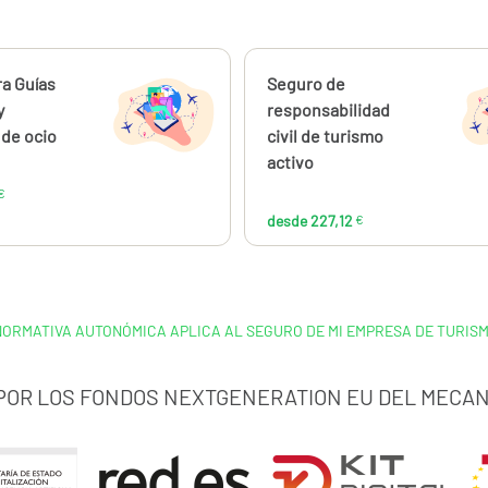
ahora
a Guías
Calcúlalo ahora
Seguro de
desde
desde
79,61
227
y
responsabilidad
€
de ocio
civil de turismo
activo
€
desde 227,12
€
NORMATIVA AUTONÓMICA APLICA AL SEGURO DE MI EMPRESA DE TURISM
 POR LOS FONDOS NEXTGENERATION EU DEL MECAN