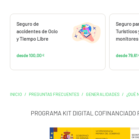
Calcúlalo ahora
Seguro de
Calcúlalo 
Seguro par
desde
100,00
accidentes de Ocio
Turísticos 
€
y Tiempo Libre
monitores 
desde 100,00
€
desde 79,61
INICIO
/
PREGUNTAS FRECUENTES
/
GENERALIDADES
/
¿QUÉ 
PROGRAMA KIT DIGITAL COFINANCIADO