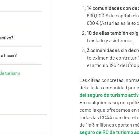
14 comunidades con dec
600.000 € de capital mín
600 € (Asturias es la ex
10 de ellas también exi
activo?
traslado y asistencia.
3 comunidades sin decr
 a hacer?
te eximen de contratar 
el artículo 1902 del Códi
 de turismo
Las cifras concretas, norm
detalladas comunidad por c
del seguro de turismo acti
En cualquier caso, una póli
como la que ofrecemos en 
todas las CCAA con decreto
de 1 a 3 millones aportan 
seguro de RC de turismo ac