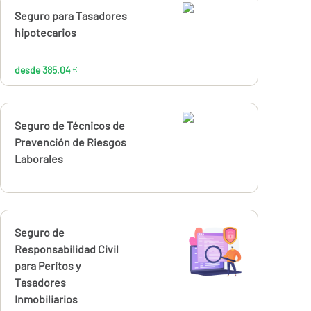
Calcúlalo ahora
Seguro para Tasadores
desde
385,04
hipotecarios
€
desde 385,04
€
Calcúlalo ahora
Seguro de Técnicos de
Prevención de Riesgos
Laborales
Calcúlalo ahora
Seguro de
desde
240,11
Responsabilidad Civil
€
para Peritos y
Tasadores
Inmobiliarios