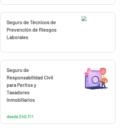
Calcúlalo ahora
Seguro de Técnicos de
Prevención de Riesgos
Laborales
Calcúlalo ahora
Seguro de
desde
240,11
Responsabilidad Civil
€
para Peritos y
Tasadores
Inmobiliarios
desde 240,11
€