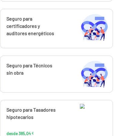
Calcúlalo ahora
Seguro para
certificadores y
auditores energéticos
Calcúlalo ahora
Seguro para Técnicos
sin obra
Calcúlalo ahora
Seguro para Tasadores
desde
385,04
hipotecarios
€
desde 385,04
€