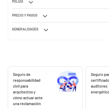
PÓLIZA
PRECIO Y PAGOS
GENERALIDADES
Calcúlalo ahora
Seguro de
Calcúlalo 
Seguro pa
responsabilidad
certificad
civil para
auditores
arquitectos y
energétic
cómo actuar ante
una reclamación