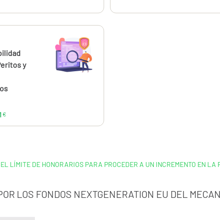
ahora
desde
240,11
ilidad
€
Peritos y
ios
1
€
 EL LÍMITE DE HONORARIOS PARA PROCEDER A UN INCREMENTO EN LA 
 POR LOS FONDOS NEXTGENERATION EU DEL MECAN