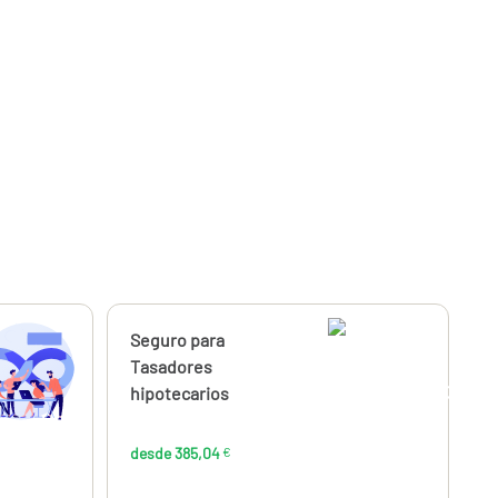
Calcúlalo ahora
Seguro para
desde
385,04
Tasadores
€
hipotecarios
desde 385,04
€