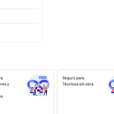
ahora
ra
Calcúlalo ahora
Seguro para
ores y
Técnicos sin obra
os