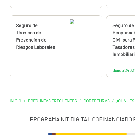
Calcúlalo ahora
Seguro de
Calcúlalo 
Seguro de
Técnicos de
Responsab
Prevención de
Civil para 
Riesgos Laborales
Tasadores
Inmobiliar
desde 240,1
INICIO
/
PREGUNTAS FRECUENTES
/
COBERTURAS
/
¿CUÁL ES
PROGRAMA KIT DIGITAL COFINANCIADO