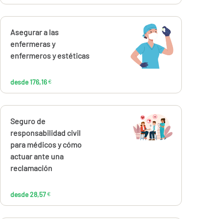
Calcúlalo ahora
Asegurar a las
desde
176,16
enfermeras y
€
enfermeros y estéticas
desde 176,16
€
Calcúlalo ahora
Seguro de
desde
28,57
responsabilidad civil
€
para médicos y cómo
actuar ante una
reclamación
desde 28,57
€