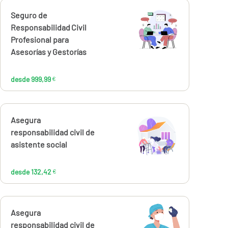
Calcúlalo ahora
Seguro de
desde
999,99
Responsabilidad Civil
€
Profesional para
Asesorías y Gestorías
desde 999,99
€
Calcúlalo ahora
Asegura
desde
132,42
responsabilidad civil de
€
asistente social
desde 132,42
€
Calcúlalo ahora
Asegura
desde
responsabilidad civil de