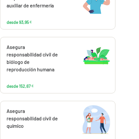
93,95
€
auxiliar de enfermería
desde 93,95
€
Calcúlalo ahora
Asegura
desde
152,67
responsabilidad civil de
€
biólogo de
reproducción humana
desde 152,67
€
Calcúlalo ahora
Asegura
desde
152,67
responsabilidad civil de
€
químico