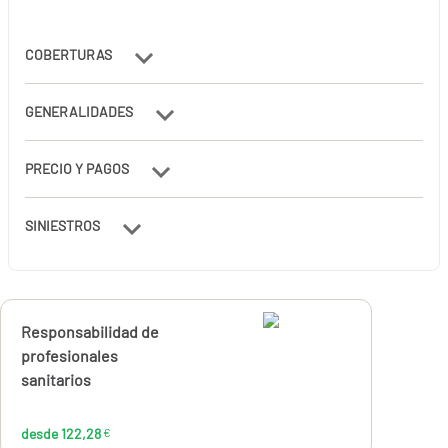
COBERTURAS
GENERALIDADES
PRECIO Y PAGOS
SINIESTROS
Calcúlalo ahora
Responsabilidad de
desde
122,28
profesionales
€
sanitarios
desde 122,28
€