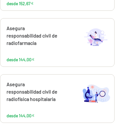
desde 152,67
€
Calcúlalo ahora
Asegura
desde
144,00
responsabilidad civil de
€
radiofarmacia
desde 144,00
€
Calcúlalo ahora
Asegura
desde
144,00
responsabilidad civil de
€
radiofísica hospitalaria
desde 144,00
€