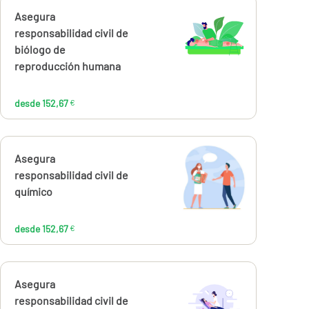
Calcúlalo ahora
Asegura
desde
152,67
responsabilidad civil de
€
biólogo de
reproducción humana
desde 152,67
€
Calcúlalo ahora
Asegura
desde
152,67
responsabilidad civil de
€
químico
desde 152,67
€
Calcúlalo ahora
Asegura
desde
144,00
responsabilidad civil de