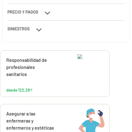
PRECIO Y PAGOS
SINIESTROS
Calcúlalo ahora
Responsabilidad de
desde
122,28
profesionales
€
sanitarios
desde 122,28
€
Calcúlalo ahora
Asegurar a las
desde
176,16
enfermeras y
€
enfermeros y estéticas