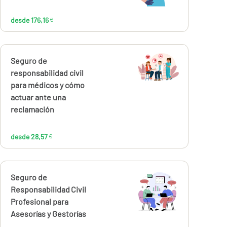
desde 176,16
€
Calcúlalo ahora
Seguro de
desde
28,57
responsabilidad civil
€
para médicos y cómo
actuar ante una
reclamación
desde 28,57
€
Calcúlalo ahora
Seguro de
desde
999,99
Responsabilidad Civil
€
Profesional para
Asesorías y Gestorías