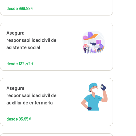
desde 999,99
€
Calcúlalo ahora
Asegura
desde
132,42
responsabilidad civil de
€
asistente social
desde 132,42
€
Calcúlalo ahora
Asegura
desde
93,95
responsabilidad civil de
€
auxiliar de enfermería
desde 93,95
€