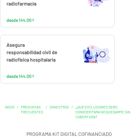
€
radiofarmacia
desde 144,00
€
Calcúlalo ahora
Asegura
desde
144,00
responsabilidad civil de
€
radiofísica hospitalaria
desde 144,00
€
INICIO
/
PREGUNTAS
/
SINIESTROS
/
¿QUÉ EXCLUSIONES DEBO
FRECUENTES
CONOCER PARA NO QUEDARME SIN
COBERTURA?
PROGRAMA KIT DIGITAL COFINANCIADO