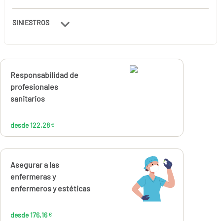
SINIESTROS
Calcúlalo ahora
Responsabilidad de
desde
122,28
profesionales
€
sanitarios
desde 122,28
€
Calcúlalo ahora
Asegurar a las
desde
176,16
enfermeras y
€
enfermeros y estéticas
desde 176,16
€