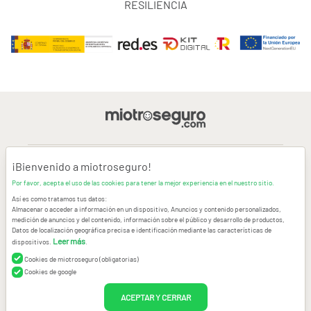
RESILIENCIA
¡Bienvenido a miotroseguro!
AVISO LEGAL
Por favor, acepta el uso de las cookies para tener la mejor experiencia en el nuestro sitio.
Así es como tratamos tus datos:
CONDICIONES GENERALES DE USO
Almacenar o acceder a información en un dispositivo, Anuncios y contenido personalizados,
medición de anuncios y del contenido, información sobre el público y desarrollo de productos,
Datos de localización geográfica precisa e identificación mediante las características de
POLÍTICA DE PRIVACIDAD
|
CANAL DE DENUNCIAS
|
COOKIES
Leer más
dispositivos.
.
Cookies de miotroseguro (obligatorias)
CONTACTAR
Cookies de google
© Copyright miotroseguro.com 2026. Todos los derechos reservados
ACEPTAR Y CERRAR
Images designed by
Freepik