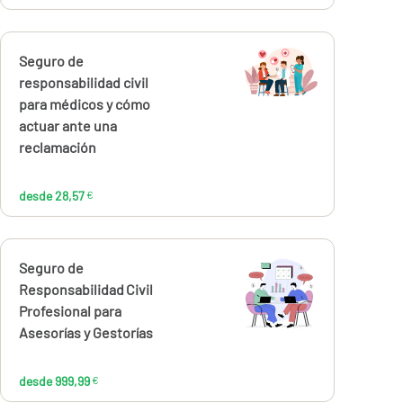
Calcúlalo ahora
Seguro de
desde
28,57
responsabilidad civil
€
para médicos y cómo
actuar ante una
reclamación
desde 28,57
€
Calcúlalo ahora
Seguro de
desde
999,99
Responsabilidad Civil
€
Profesional para
Asesorías y Gestorías
desde 999,99
€