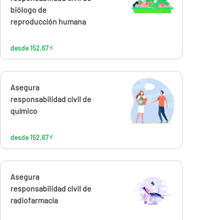
152,67
€
biólogo de
reproducción humana
desde 152,67
€
Calcúlalo ahora
Asegura
desde
152,67
responsabilidad civil de
€
químico
desde 152,67
€
Calcúlalo ahora
Asegura
desde
144,00
responsabilidad civil de
€
radiofarmacia