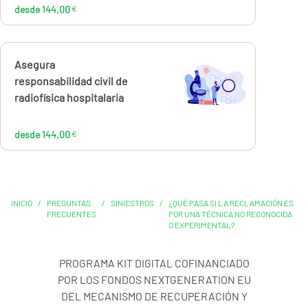
desde 144,00
€
Calcúlalo ahora
Asegura
desde
144,00
responsabilidad civil de
€
radiofísica hospitalaria
desde 144,00
€
INICIO
/
PREGUNTAS
/
SINIESTROS
/
¿QUÉ PASA SI LA RECLAMACIÓN ES
FRECUENTES
POR UNA TÉCNICA NO RECONOCIDA
O EXPERIMENTAL?
PROGRAMA KIT DIGITAL COFINANCIADO
POR LOS FONDOS NEXTGENERATION EU
DEL MECANISMO DE RECUPERACIÓN Y