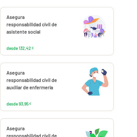
Calcúlalo ahora
Asegura
desde
132,42
responsabilidad civil de
€
asistente social
desde 132,42
€
Calcúlalo ahora
Asegura
desde
93,95
responsabilidad civil de
€
auxiliar de enfermería
desde 93,95
€
Calcúlalo ahora
Asegura
desde
responsabilidad civil de