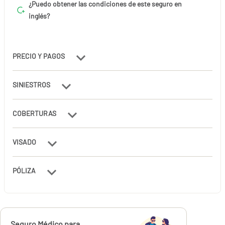
¿Puedo obtener las condiciones de este seguro en
inglés?
PRECIO Y PAGOS
SINIESTROS
COBERTURAS
VISADO
PÓLIZA
Calcúlalo ahora
Seguro Médico para
desde