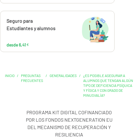
Calcúlalo ahora
Seguro para
desde
6,41
Estudiantes y alumnos
€
desde 6,41
€
INICIO
/
PREGUNTAS
/
GENERALIDADES
/
¿ES POSIBLE ASEGURAR A
FRECUENTES
ALUMNOS QUE TENGAN ALGÚN
TIPO DE DEFICIENCIA PSÍQUICA
Y FÍSICA Y CON GRADO DE
MINUSVALÍA?
PROGRAMA KIT DIGITAL COFINANCIADO
POR LOS FONDOS NEXTGENERATION EU
DEL MECANISMO DE RECUPERACIÓN Y
RESILIENCIA