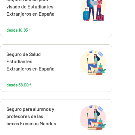
10,83
visado de Estudiantes
€
Extranjeros en España
desde 10,83
€
Calcúlalo ahora
Seguro de Salud
desde
38,00
Estudiantes
€
Extranjeros en España
desde 38,00
€
Calcúlalo ahora
Seguro para alumnos y
profesores de las
becas Erasmus Mundus