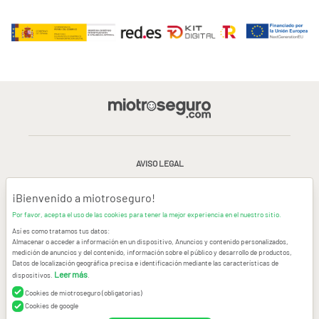
AVISO LEGAL
CONDICIONES GENERALES DE USO
¡Bienvenido a miotroseguro!
Por favor, acepta el uso de las cookies para tener la mejor experiencia en el nuestro sitio.
POLÍTICA DE PRIVACIDAD
|
CANAL DE DENUNCIAS
|
COOKIES
Así es como tratamos tus datos:
Almacenar o acceder a información en un dispositivo, Anuncios y contenido personalizados,
medición de anuncios y del contenido, información sobre el público y desarrollo de productos,
CONTACTAR
Datos de localización geográfica precisa e identificación mediante las características de
Leer más
dispositivos.
.
© Copyright miotroseguro.com 2026. Todos los derechos reservados
Images designed by
Freepik
Cookies de miotroseguro (obligatorias)
Cookies de google