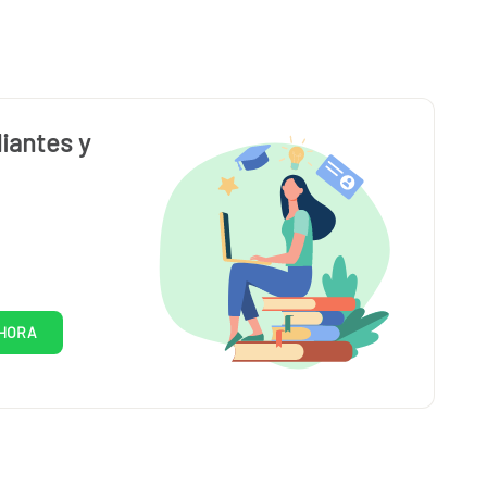
iantes y
HORA