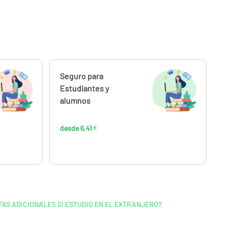
Calcúlalo ahora
Seguro para
desde
6,41
Estudiantes y
€
alumnos
desde 6,41
€
FAS ADICIONALES SI ESTUDIO EN EL EXTRANJERO?