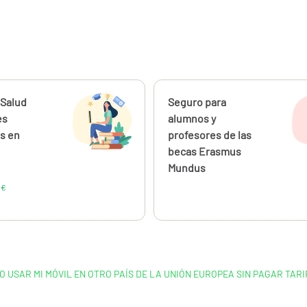
ahora
 Salud
Calcúlalo ahora
Seguro para
desde
38,00
es
alumnos y
€
s en
profesores de las
becas Erasmus
Mundus
€
O USAR MI MÓVIL EN OTRO PAÍS DE LA UNIÓN EUROPEA SIN PAGAR TARI