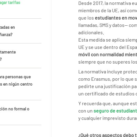
gar tarifas
Desde 2017, la normativa e
miembros de la UE, así como
que los
estudiantes en movi
llamadas, SMS y datos— como
zadas en
adicionales.
eñanza?
Esta medida se aplica siemp
UE y se use dentro del Esp
íctamente
móvil con normalidad mientr
?
siempre que no superes los 
La normativa incluye prote
para personas que
como Erasmus, por lo que s
as en nigún centro
pedirte una justificación p
un certificado de estudios 
Y recuerda que, aunque est
ción no formal o
con un
seguro de estudiant
y cualquier imprevisto dura
¿Qué otros aspectos debo t