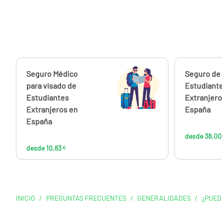
Calcúlalo ahora
Seguro Médico
Calcúlalo 
Seguro de
desde
10,83
para visado de
Estudiant
€
Estudiantes
Extranjero
Extranjeros en
España
España
desde 38,00
desde 10,83
€
INICIO
/
PREGUNTAS FRECUENTES
/
GENERALIDADES
/
¿PUED