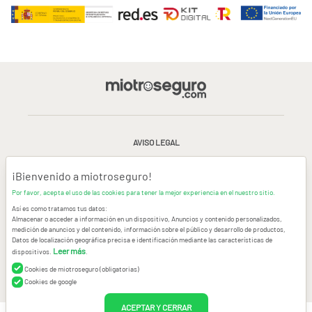
AVISO LEGAL
CONDICIONES GENERALES DE USO
¡Bienvenido a miotroseguro!
Por favor, acepta el uso de las cookies para tener la mejor experiencia en el nuestro sitio.
POLÍTICA DE PRIVACIDAD
|
CANAL DE DENUNCIAS
|
COOKIES
Así es como tratamos tus datos:
Almacenar o acceder a información en un dispositivo, Anuncios y contenido personalizados,
medición de anuncios y del contenido, información sobre el público y desarrollo de productos,
CONTACTAR
Datos de localización geográfica precisa e identificación mediante las características de
Leer más
dispositivos.
.
© Copyright miotroseguro.com 2026. Todos los derechos reservados
Images designed by
Freepik
Cookies de miotroseguro (obligatorias)
Cookies de google
ACEPTAR Y CERRAR