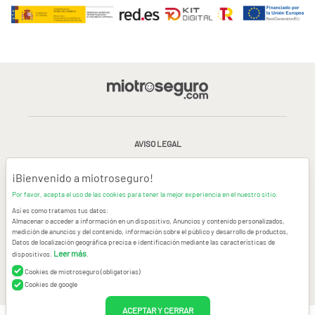
AVISO LEGAL
CONDICIONES GENERALES DE USO
¡Bienvenido a miotroseguro!
Por favor, acepta el uso de las cookies para tener la mejor experiencia en el nuestro sitio.
POLÍTICA DE PRIVACIDAD
|
CANAL DE DENUNCIAS
|
COOKIES
Así es como tratamos tus datos:
Almacenar o acceder a información en un dispositivo, Anuncios y contenido personalizados,
medición de anuncios y del contenido, información sobre el público y desarrollo de productos,
CONTACTAR
Datos de localización geográfica precisa e identificación mediante las características de
Leer más
dispositivos.
.
© Copyright miotroseguro.com 2026. Todos los derechos reservados
Images designed by
Freepik
Cookies de miotroseguro (obligatorias)
Cookies de google
ACEPTAR Y CERRAR